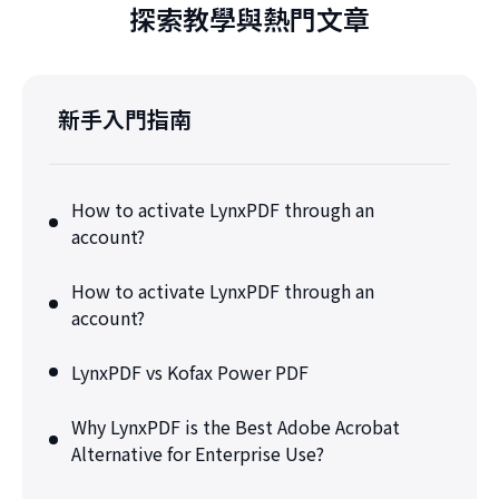
探索教學與熱門文章
新手入門指南
How to activate LynxPDF through an
account?
How to activate LynxPDF through an
account?
LynxPDF vs Kofax Power PDF
Why LynxPDF is the Best Adobe Acrobat
Alternative for Enterprise Use?