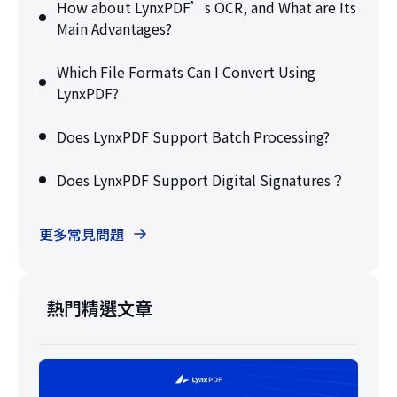
How about LynxPDF’s OCR, and What are Its
Main Advantages?
Which File Formats Can I Convert Using
LynxPDF?
Does LynxPDF Support Batch Processing?
Does LynxPDF Support Digital Signatures？
更多常見問題
熱門精選文章