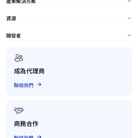
產業解決方案
LynxPDF Mac
教育業
資源
LynxPDF Web
營建業
常見問題
管理控制台
開發者
製造業
文章
定價
ComPDF SDK
IT服務業
白皮書
ComPDF AI
醫療保健
客戶案例
成為代理商
ComPDF Cloud
金融
競品比較
GitHub 上的 ComPDF
聯絡我們
關於我們
GDPR
商務合作
聯絡我們