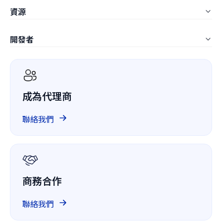
教育業
資源
LynxPDF Web
營建業
常見問題
管理控制台
開發者
製造業
文章
定價
ComPDF SDK
IT服務業
白皮書
ComPDF AI
醫療保健
客戶案例
成為代理商
ComPDF Cloud
金融
競品比較
GitHub 上的 ComPDF
聯絡我們
關於我們
GDPR
商務合作
聯絡我們