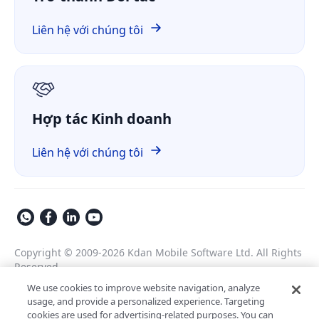
Tài chính
So sánh
ComPDF trên GitHub
Liên hệ với chúng tôi
Về chúng tôi
GDPR
Hợp tác Kinh doanh
Liên hệ với chúng tôi
Copyright © 2009-2026 Kdan Mobile Software Ltd. All Rights
Reserved.
Chính sách Bảo mật
Điều khoản Dịch vụ
We use cookies to improve website navigation, analyze
usage, and provide a personalized experience. Targeting
Chính sách An ninh
Cài đặt Cookie
cookies are used for advertising-related purposes. You can