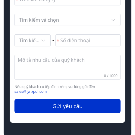
Tìm kiếm và chọn
Tìm kiếm và chọn
-
0 / 1000
Nếu quý khách có tệp đính kèm, vui lòng gửi đến
sales@lynxpdf.com
Gửi yêu cầu