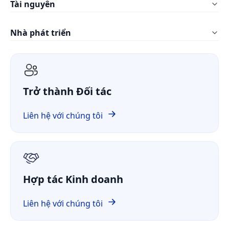
Tài nguyên
LynxPDF Web
Xây dựng
Câu hỏi thường gặp
Bảng điều khiển Quản trị
Nhà phát triển
Sản xuất
Blog
Bảng giá
ComPDF SDK
Dịch vụ CNTT
Sách trắng
ComPDF AI
Y tế
Nghiên cứu trường hợp
Trở thành Đối tác
ComPDF Cloud
Tài chính
So sánh
ComPDF trên GitHub
Liên hệ với chúng tôi
Về chúng tôi
GDPR
Hợp tác Kinh doanh
Liên hệ với chúng tôi