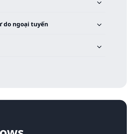
ự do ngoại tuyến
dows