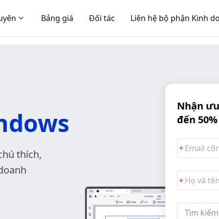
guyên
Bảng giá
Đối tác
Liên hệ bộ phận Kinh d
Nhận ưu 
ndows
đến 50%
chú thích,
 doanh
Tìm kiếm