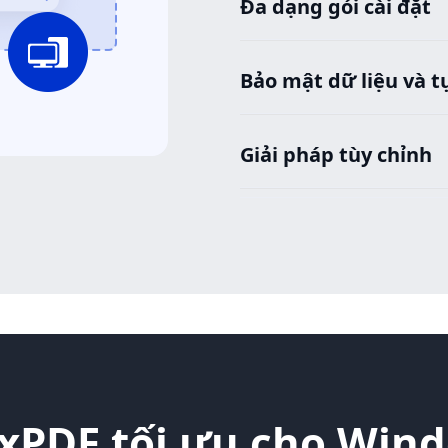
Đa dạng gói cài đặt
Bảo mật dữ liệu và t
Giải pháp tùy chỉnh
xPDF tối ưu cho Win