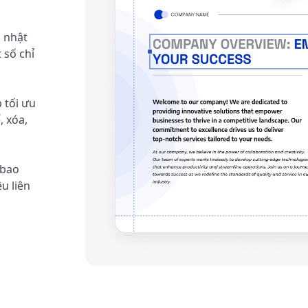
p nhật
 số chỉ
 tối ưu
, xóa,
 bao
u liên