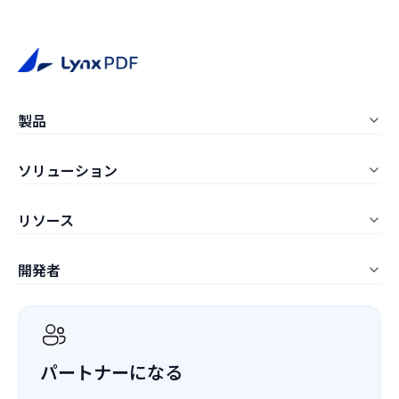
製品
LynxPDF Windows
ソリューション
LynxPDF Mac
教育
リソース
LynxPDF Web
建設
よくある質問
管理コンソール
開発者
製造
記事一覧
価格
ComPDF SDK
ITサービス
ホワイトペーパー
ComPDF AI
ヘルスケア
導入事例
パートナーになる
ComPDF Cloud
ファイナンス
競合他社との比較