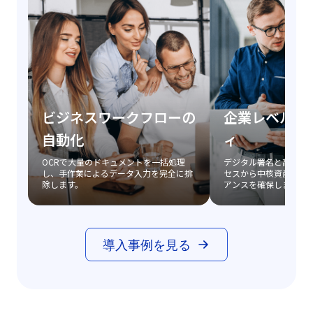
ビジネスワークフローの
企業レベルの
自動化
ィ
OCRで大量のドキュメントを一括処理
デジタル署名と高度な
し、手作業によるデータ入力を完全に排
セスから中核資産を保
除します。
アンスを確保します。
導入事例を見る