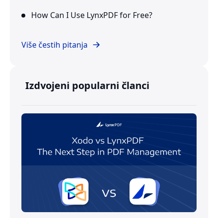
How Can I Use LynxPDF for Free?
Više čestih pitanja
Izdvojeni popularni članci