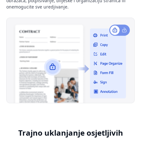
obrazaca, potpisivanje, biljeske i organizaciju stranica ili
onemogucite sve uredjivanje.
Trajno uklanjanje osjetljivih