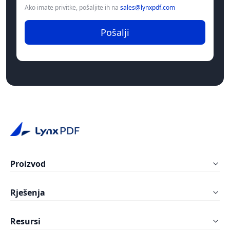
Ako imate privitke, pošaljite ih na
sales@lynxpdf.com
Pošalji
Proizvod
LynxPDF Windows
Rješenja
LynxPDF Mac
Obrazovanje
Resursi
LynxPDF Web