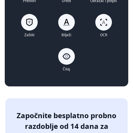
Pretvori
Uredi
Obrazac i potpis
Zaštiti
Bilježi
OCR
Čitaj
Započnite besplatno probno
razdoblje od 14 dana za