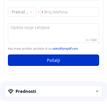
Pretraži i odaberi
-
0 / 1000
Ako imate privitke, pošaljite ih na
sales@lynxpdf.com
Pošalji
Prednosti