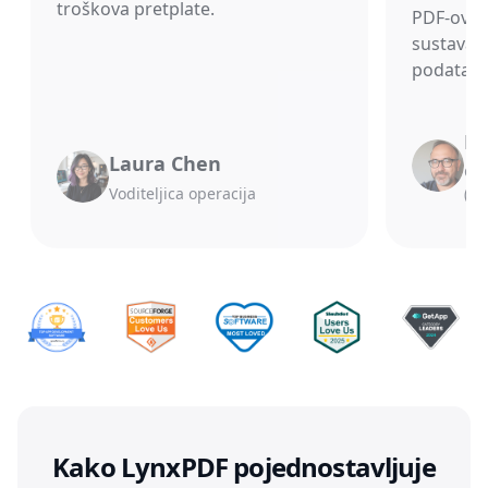
troškova pretplate.
PDF-ovi 
sustava, 
podataka
Mi
Laura Chen
Gla
Voditeljica operacija
(CI
Kako LynxPDF pojednostavljuje