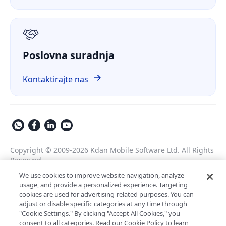
O nama
GDPR
Poslovna suradnja
Kontaktirajte nas
Copyright © 2009-2026 Kdan Mobile Software Ltd. All Rights
Reserved.
Pravila o privatnosti
Uvjeti pružanja usluge
We use cookies to improve website navigation, analyze
usage, and provide a personalized experience. Targeting
Sigurnosna politika
Postavke kolačića
cookies are used for advertising-related purposes. You can
Pokreće ComPDF
adjust or disable specific categories at any time through
"Cookie Settings." By clicking "Accept All Cookies," you
AI asistent za obradu poslovnih
consent to all categories. Read our Cookie Policy to learn
LynxPDF V2.0.0