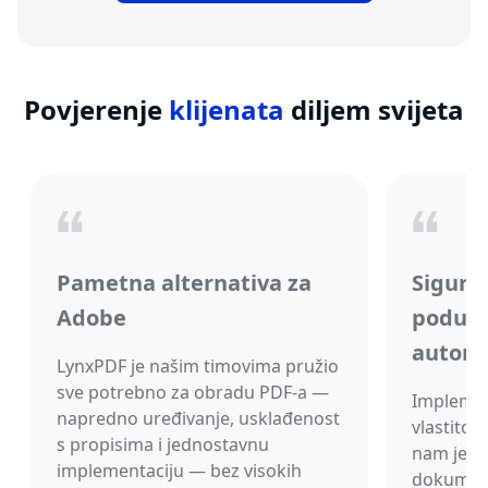
Povjerenje
klijenata
diljem svijeta
Pametna alternativa za
Sigurno
Adobe
poduze
automa
LynxPDF je našim timovima pružio
sve potrebno za obradu PDF-a —
Implemen
napredno uređivanje, usklađenost
vlastitom
s propisima i jednostavnu
nam je p
implementaciju — bez visokih
dokument