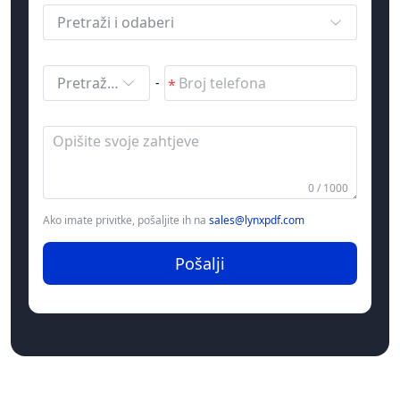
Pretraži i odaberi
Pretraži i odaberi
-
0 / 1000
Ako imate privitke, pošaljite ih na
sales@lynxpdf.com
Pošalji