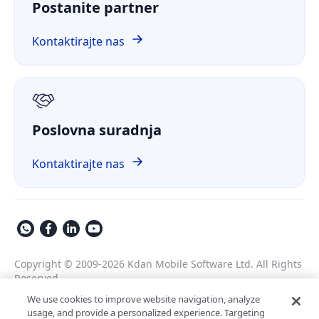
Postanite partner
ComPDF Cloud
Financije
Usporedite
ComPDF na GitHubu
Kontaktirajte nas
O nama
GDPR
Poslovna suradnja
Kontaktirajte nas
Copyright © 2009-2026 Kdan Mobile Software Ltd. All Rights
Reserved.
Pravila o privatnosti
Uvjeti pružanja usluge
We use cookies to improve website navigation, analyze
usage, and provide a personalized experience. Targeting
Sigurnosna politika
Postavke kolačića