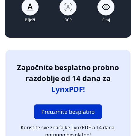
Bilježi
OCR
Čitaj
Započnite besplatno probno
razdoblje od 14 dana za
LynxPDF!
Preuzmite besplatno
Koristite sve značajke LynxPDF-a 14 dana,
potpuno besplatno!