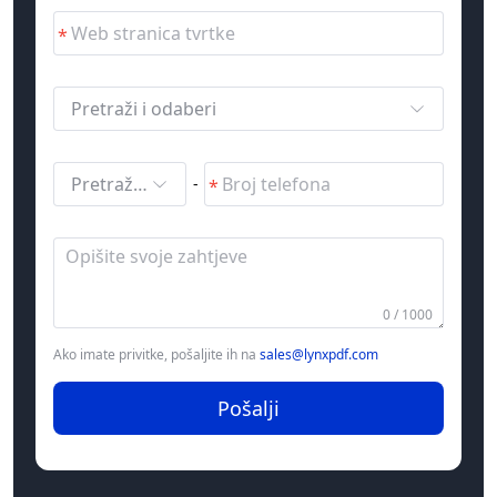
Pretraži i odaberi
Pretraži i odaberi
-
0 / 1000
Ako imate privitke, pošaljite ih na
sales@lynxpdf.com
Pošalji