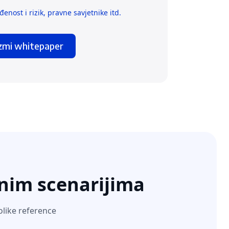
enost i rizik, pravne savjetnike itd.
zmi whitepaper
vnim scenarijima
olike reference