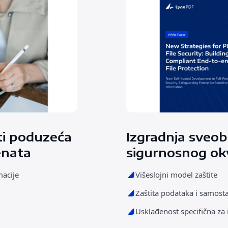
ti poduzeća
Izgradnja sveo
enata
sigurnosnog ok
macije
Višeslojni model zaštite
Zaštita podataka i samost
Usklađenost specifična za 