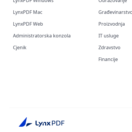
LynxPDF Windows
Obrazovanje
LynxPDF Mac
Građevinarstv
LynxPDF Web
Proizvodnja
Administratorska konzola
IT usluge
Cjenik
Zdravstvo
Financije