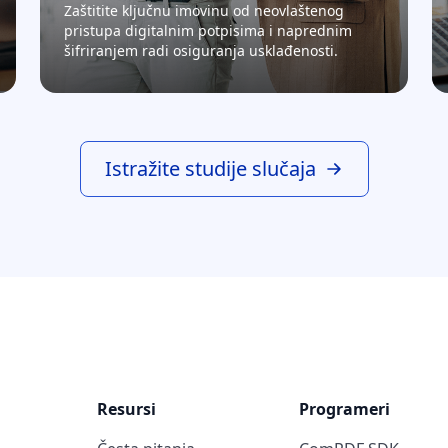
Zaštitite ključnu imovinu od neovlaštenog
pristupa digitalnim potpisima i naprednim
šifriranjem radi osiguranja usklađenosti.
Istražite studije slučaja
Resursi
Programeri