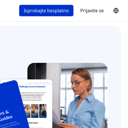
Isprobajte besplatno
Prijavite se