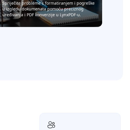
Spriječite probleme s formatiranjem i pogreške
u izgledu dokumenata pomoću preciznog
uređivanja i PDF konverzije u LynxPDF-u.