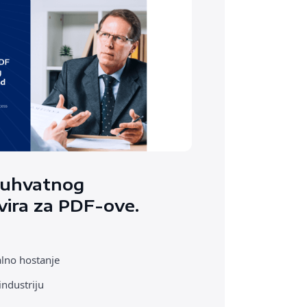
buhvatnog
vira za PDF-ove.
alno hostanje
industriju