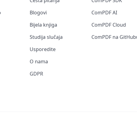
Česta pitanja
ComPDF SDK
o
Blogovi
ComPDF AI
Bijela knjiga
ComPDF Cloud
Studija slučaja
ComPDF na GitHub
Usporedite
O nama
GDPR