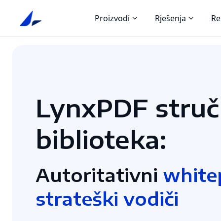
Proizvodi
Rješenja
Re
LynxPDF stru
biblioteka:
Autoritativni
whitep
strateški vodiči