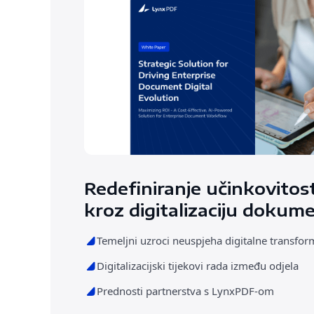
Redefiniranje učinkovitos
kroz digitalizaciju dokum
Temeljni uzroci neuspjeha digitalne transfor
Digitalizacijski tijekovi rada između odjela
Prednosti partnerstva s LynxPDF-om