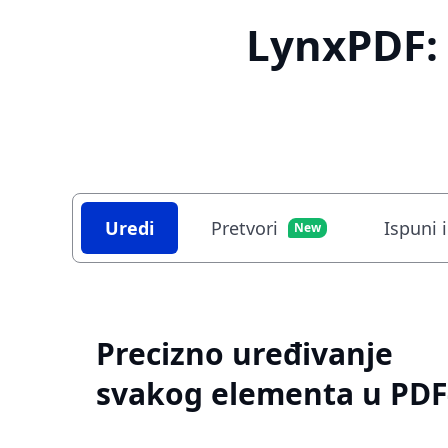
LynxPDF: 
Uredi
Pretvori
Ispuni i
New
Precizno uređivanje
svakog elementa u PDF