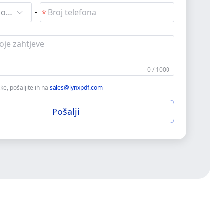
Pretraži i odaberi
-
0 / 1000
ke, pošaljite ih na
sales@lynxpdf.com
Pošalji