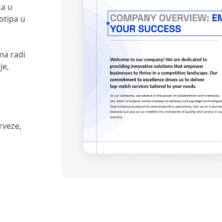
ka u
otipa u
ama radi
je,
erveze,