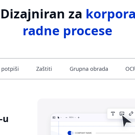
Dizajniran za
korpora
radne procese
 potpiši
Zaštiti
Grupna obrada
OC
-u