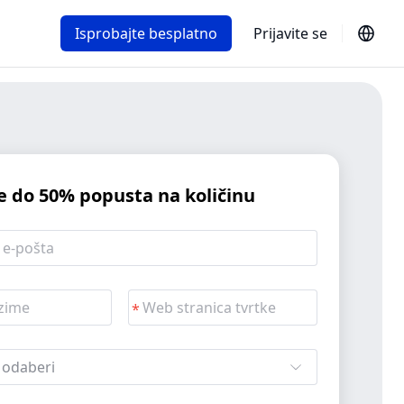
Isprobajte besplatno
Prijavite se
e do 50% popusta na količinu
i odaberi