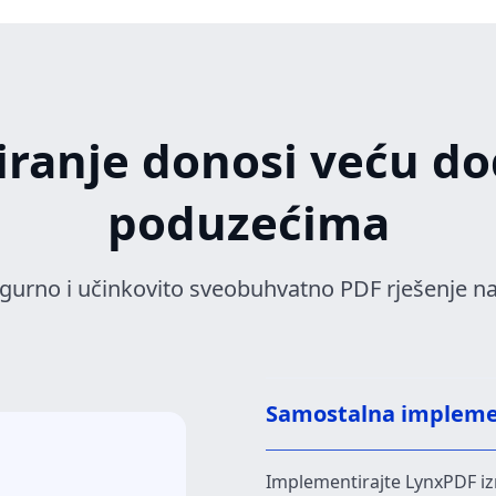
iranje donosi veću do
poduzećima
igurno i učinkovito sveobuhvatno PDF rješenje na
Samostalna implemen
Implementirajte LynxPDF izr