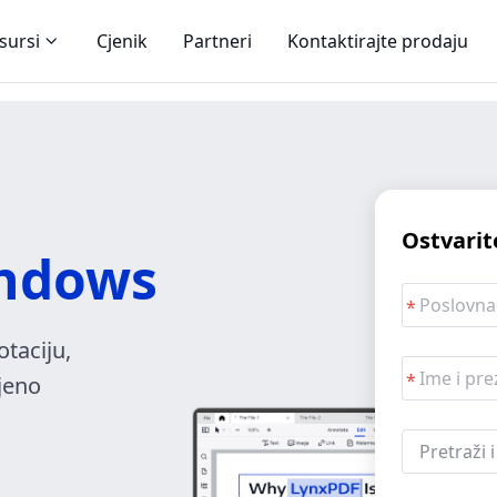
sursi
Cjenik
Partneri
Kontaktirajte prodaju
Ostvarit
ndows
taciju,
njeno
Pretraži 