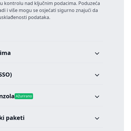
nu kontrolu nad ključnim podacima. Poduzeća
adi i više mogu se osjećati sigurno znajući da
i usklađenosti podataka.
sima
(SSO)
nzola
Ažurirano
ki paketi