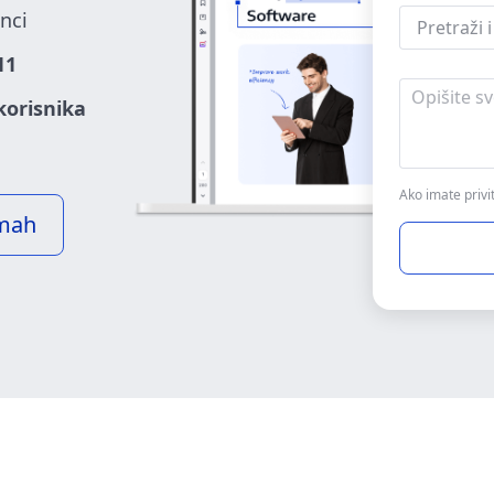
nci
11
korisnika
Ako imate privit
dmah