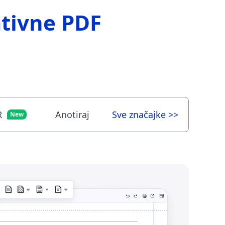
tivne PDF
R
Anotiraj
Sve značajke >>
New