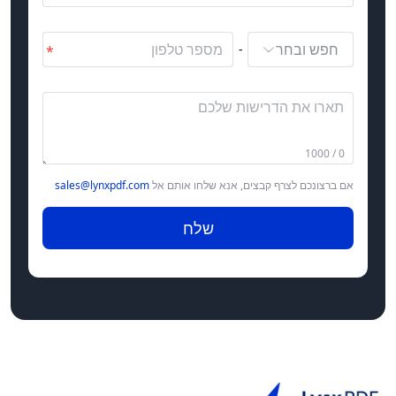
חפש ובחר
-
0 / 1000
אם ברצונכם לצרף קבצים, אנא שלחו אותם אל
sales@lynxpdf.com
שלח