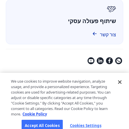
GDPR
שיתוף פעולה עסקי
צור קשר
Copyright © 2009-2026 Kdan Mobile Software Ltd. All Rights
Reserved.
We use cookies to improve website navigation, analyze
usage, and provide a personalized experience. Targeting
מדיניות פרטיות
תנאי שימוש
מדיניות אבטחה
cookies are used for advertising-related purposes. You can
הגדרות קובצי Cookie
מופעל על ידי ComPDF
adjust or disable specific categories at any time through
"Cookie Settings." By clicking "Accept All Cookies," you
consent to all categories. Read our Cookie Policy to learn
more.
Cookie Policy
עוזר AI לעיבוד מסמכים ארגוניים
LynxPDF V2.0.0
Accept All Cookies
Cookies Settings
עזרו לצוות שלכם לעבד מסמכים מהר יותר, חכם יותר וביעילות
גלו את AI