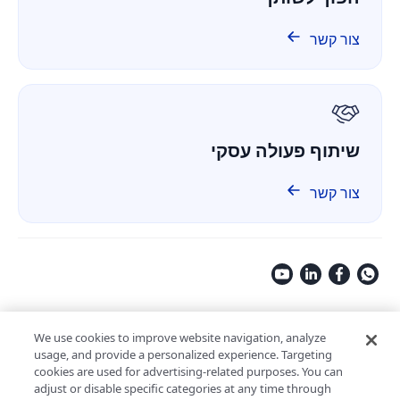
ComPDF Cloud
פיננסים
השוואה
ComPDF ב-GitHub
צור קשר
אודותינו
GDPR
שיתוף פעולה עסקי
צור קשר
Copyright © 2009-2026 Kdan Mobile Software Ltd. All Rights
Reserved.
We use cookies to improve website navigation, analyze
usage, and provide a personalized experience. Targeting
מדיניות פרטיות
תנאי שימוש
מדיניות אבטחה
cookies are used for advertising-related purposes. You can
הגדרות קובצי Cookie
מופעל על ידי ComPDF
adjust or disable specific categories at any time through