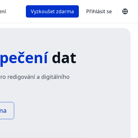
ení
Vyzkoušet zdarma
Přihlásit se
pečení
dat
o redigování a digitálního
ma