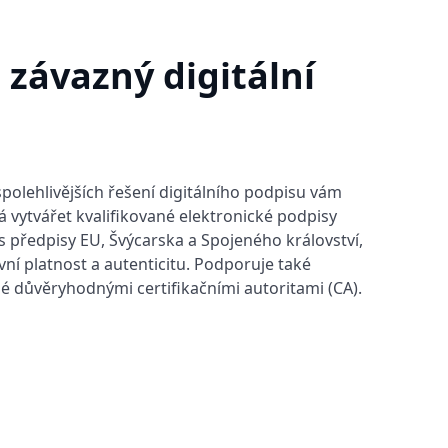
 závazný digitální
spolehlivějších řešení digitálního podpisu vám
vytvářet kvalifikované elektronické podpisy
s předpisy EU, Švýcarska a Spojeného království,
ávní platnost a autenticitu. Podporuje také
né důvěryhodnými certifikačními autoritami (CA).