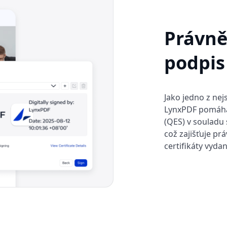
Právně
podpis
Jako jedno z nej
LynxPDF pomáhá 
(QES) v souladu 
což zajišťuje pr
certifikáty vyda