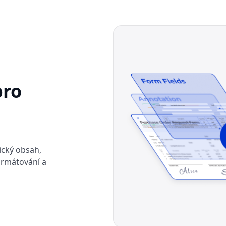
pro
ický obsah,
formátování a