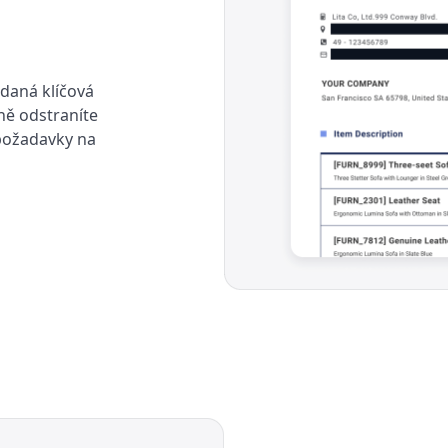
edaná klíčová
ně odstraníte
 požadavky na