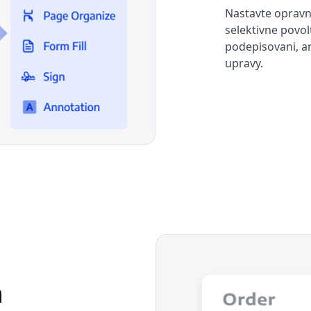
Nastavte opravn
selektivne povol
podepisovani, a
upravy.
h