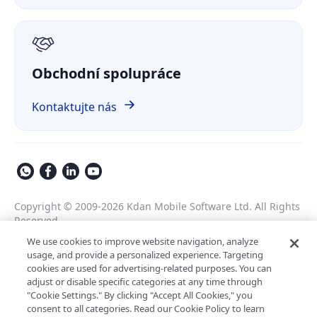
O nás
GDPR
Obchodní spolupráce
Kontaktujte nás
Copyright © 2009-2026 Kdan Mobile Software Ltd. All Rights
Reserved.
Zásady ochrany osobních údajů
Smluvní podmínky
We use cookies to improve website navigation, analyze
usage, and provide a personalized experience. Targeting
Bezpečnostní zásady
Nastavení cookies
cookies are used for advertising-related purposes. You can
Využívá technologii ComPDF
adjust or disable specific categories at any time through
"Cookie Settings." By clicking "Accept All Cookies," you
AI asistent pro podnikové
consent to all categories. Read our Cookie Policy to learn
LynxPDF V2.0.0