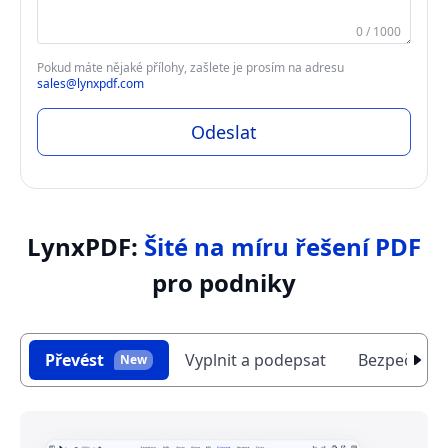
0 / 1000
Pokud máte nějaké přílohy, zašlete je prosím na adresu
sales@lynxpdf.com
Odeslat
LynxPDF:
Šité na míru řešení PDF
pro podniky
Převést
Vyplnit a podepsat
Bezpečnost
New