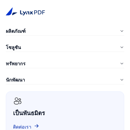
ผลิตภัณฑ์
LynxPDF สำหรับ Windows
โซลูชัน
LynxPDF สำหรับ Mac
การศึกษา
ทรัพยากร
LynxPDF Web
ก่อสร้าง
คำถามที่พบบ่อย
คอนโซลผู้ดูแลระบบ
นักพัฒนา
การผลิต
บล็อก
ราคา
ComPDF SDK
บริการ IT
เอกสารไวท์เปเปอร์
ComPDF AI
การดูแลสุขภาพ
กรณีศึกษา
เป็นพันธมิตร
ComPDF Cloud
การเงิน
เปรียบเทียบ
ComPDF บน GitHub
ติดต่อเรา