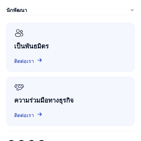
คำถามที่พบบ่อย
คอนโซลผู้ดูแลระบบ
นักพัฒนา
การผลิต
บล็อก
ราคา
ComPDF SDK
บริการ IT
เอกสารไวท์เปเปอร์
ComPDF AI
การดูแลสุขภาพ
กรณีศึกษา
เป็นพันธมิตร
ComPDF Cloud
การเงิน
เปรียบเทียบ
ComPDF บน GitHub
ติดต่อเรา
เกี่ยวกับเรา
GDPR
ความร่วมมือทางธุรกิจ
ติดต่อเรา