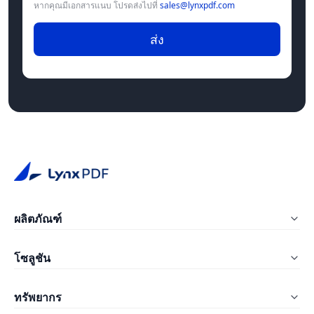
หากคุณมีเอกสารแนบ โปรดส่งไปที่
sales@lynxpdf.com
ส่ง
ผลิตภัณฑ์
LynxPDF สำหรับ Windows
โซลูชัน
LynxPDF สำหรับ Mac
การศึกษา
ทรัพยากร
LynxPDF Web
ก่อสร้าง