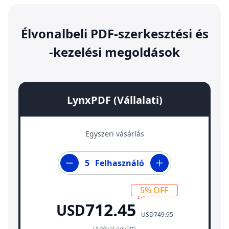
Élvonalbeli PDF-szerkesztési és
-kezelési megoldások
LynxPDF (Vállalati)
Egyszeri vásárlás
Felhasználó
5%
OFF
712.45
USD
USD749.95
(Adóval együtt)