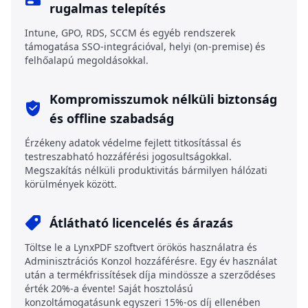
rugalmas telepítés
Intune, GPO, RDS, SCCM és egyéb rendszerek
támogatása SSO-integrációval, helyi (on-premise) és
felhőalapú megoldásokkal.
Kompromisszumok nélküli biztonság
és offline szabadság
Érzékeny adatok védelme fejlett titkosítással és
testreszabható hozzáférési jogosultságokkal.
Megszakítás nélküli produktivitás bármilyen hálózati
körülmények között.
Átlátható licencelés és árazás
Töltse le a LynxPDF szoftvert örökös használatra és
Adminisztrációs Konzol hozzáférésre. Egy év használat
után a termékfrissítések díja mindössze a szerződéses
érték 20%-a évente! Saját hosztolású
konzoltámogatásunk egyszeri 15%-os díj ellenében