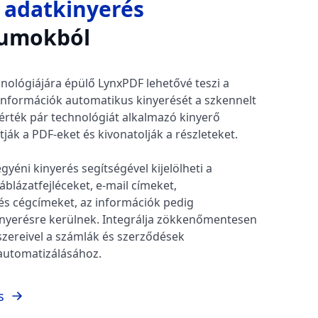
s
adatkinyerés
umokból
ológiájára épülő LynxPDF lehetővé teszi a
információk automatikus kinyerését a szkennelt
s-érték pár technológiát alkalmazó kinyerő
ják a PDF-eket és kivonatolják a részleteket.
gyéni kinyerés segítségével kijelölheti a
blázatfejléceket, e-mail címeket,
s cégcímeket, az információk pedig
nyerésre kerülnek. Integrálja zökkenőmentesen
zereivel a számlák és szerződések
automatizálásához.
s