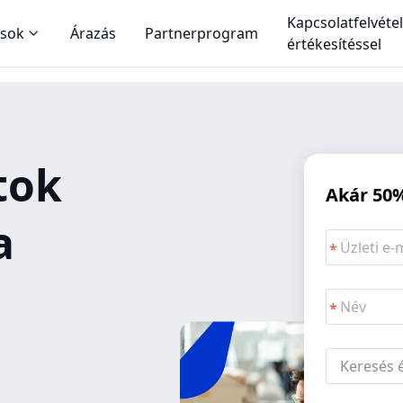
Kapcsolatfelvétel
ások
Árazás
Partnerprogram
értékesítéssel
tok
Akár 50
a
Keresés é