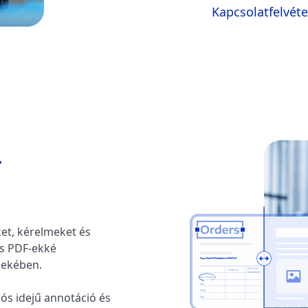
Kapcsolatfelvéte
-
et, kérelmeket és
is PDF-ekké
dekében.
ós idejű annotáció és