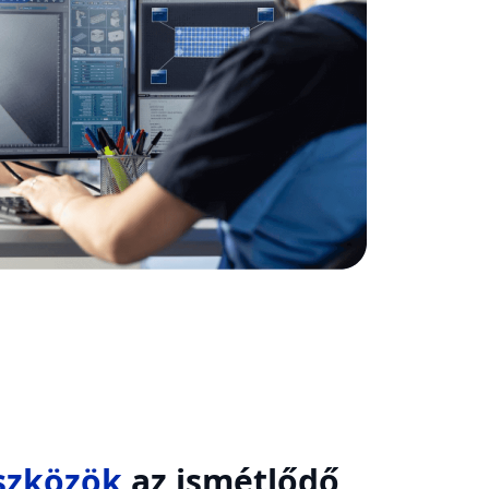
szközök
az ismétlődő