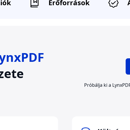
iók
Erőforrások
ynxPDF
zete
Próbálja ki a LynxPDF