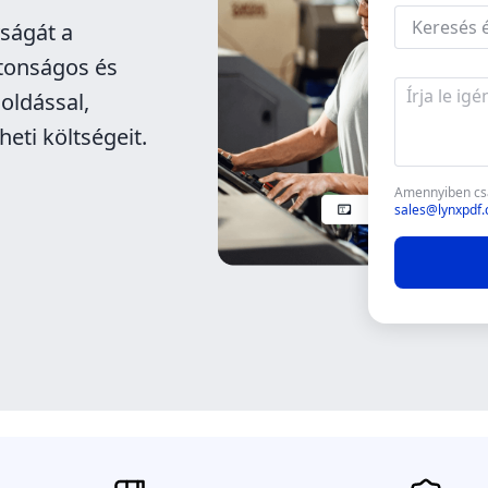
ságát a
ztonságos és
oldással,
eti költségeit.
Amennyiben csat
sales@lynxpdf