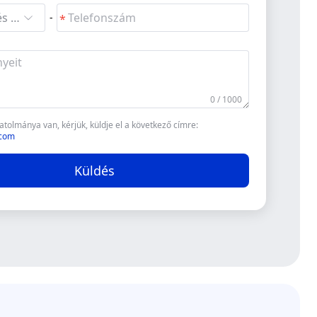
Keresés és kiválasztás
-
0 / 1000
olmánya van, kérjük, küldje el a következő címre:
.com
Küldés