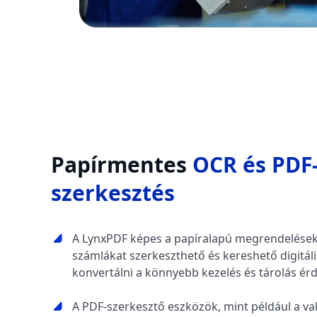
Papírmentes
OCR és PDF
szerkesztés
A LynxPDF képes a papíralapú megrendelések
számlákat szerkeszthető és kereshető digitál
konvertálni a könnyebb kezelés és tárolás ér
A PDF-szerkesztő eszközök, mint például a val