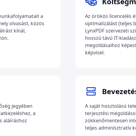
Költségm
munkafolyamatait a
Az örökös licencelés 
ly olvasást, közös
optimalizálást (teljes 
írást kínál,
LynxPDF szervezeti sz
zön.
hosszú távú IT-kiadás
megoldásaihoz képest
képvisel.
Bevezetés
lőség jegyében
A saját hosztolású tele
datkezeléshez, a
terjesztési megoldás
s aláíráshoz
zökkenőmentesen inte
teljes adminisztratív