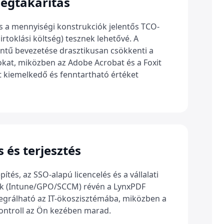
egtakarítás
és a mennyiségi konstrukciók jelentős TCO-
birtoklási költség) tesznek lehetővé. A
intű bevezetése drasztikusan csökkenti a
okat, miközben az Adobe Acrobat és a Foxit
 kiemelkedő és fenntartható értéket
 és terjesztés
pítés, az SSO-alapú licencelés és a vállalati
ok (Intune/GPO/SCCM) révén a LynxPDF
grálható az IT-ökoszisztémába, miközben a
 kontroll az Ön kezében marad.