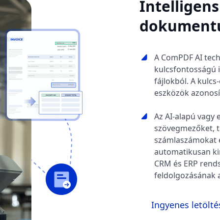
Intelligen
dokument
A ComPDF AI techn
kulcsfontosságú 
fájlokból. A kulc
eszközök azonosít
Az AI-alapú vagy e
szövegmezőket, tá
számlaszámokat é
automatikusan ki
CRM és ERP rends
feldolgozásának 
Ingyenes letölté