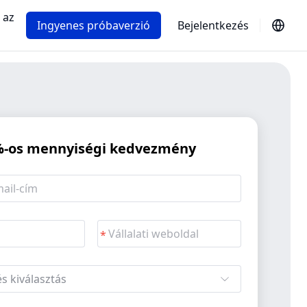
 az
Ingyenes próbaverzió
Bejelentkezés
%-os mennyiségi kedvezmény
s kiválasztás