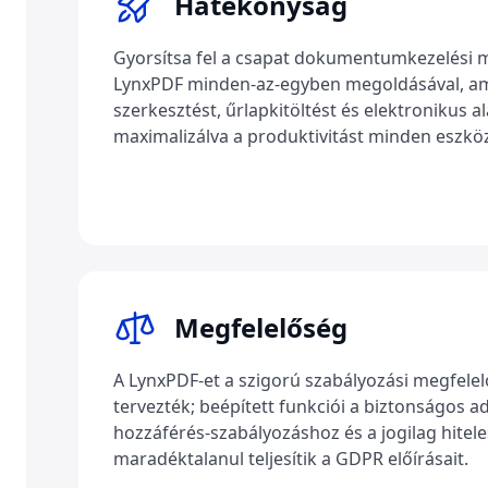
Hatékonyság
Gyorsítsa fel a csapat dokumentumkezelési 
LynxPDF minden-az-egyben megoldásával, ame
szerkesztést, űrlapkitöltést és elektronikus alá
maximalizálva a produktivitást minden eszkö
Megfelelőség
A LynxPDF-et a szigorú szabályozási megfele
tervezték; beépített funkciói a biztonságos a
hozzáférés-szabályozáshoz és a jogilag hitele
maradéktalanul teljesítik a GDPR előírásait.