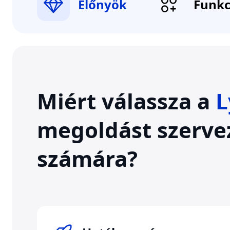
Előnyök
Funkc
Miért válassza a
L
megoldást szerve
számára?