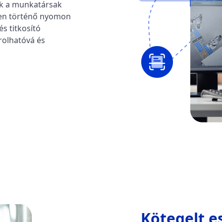
zik a munkatársak
ben történő nyomon
és titkosító
rolhatóvá és
Kötegelt e