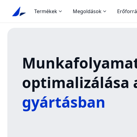
Termékek
Megoldások
Erőforr
Munkafolyama
optimalizálása 
gyártásban