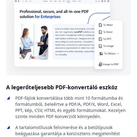
A legerőteljesebb PDF-konvertáló eszköz
PDF-fájlok konvertálása több mint 10 formátumba és
formátumból, beleértve a PDF/A, PDF/X, Word, Excel,
PPT, kép, CSV, HTML és egyéb formátumokat. Kezeljen
szinte minden PDF-konverziót könnyedén.
A tartalomstílusok felismerése és a betűtípusok
beágyazása garantálja a konzisztens megjelenítést