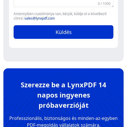
0 / 1000
Amennyiben csatolmánya van, kérjük, küldje el a következő
címre:
sales@lynxpdf.com
Küldés
Szerezze be a LynxPDF 14
napos ingyenes
próbaverzióját
Professzionális, biztonságos és minden-az-egyben
PDF-megoldás vállalatok számára.