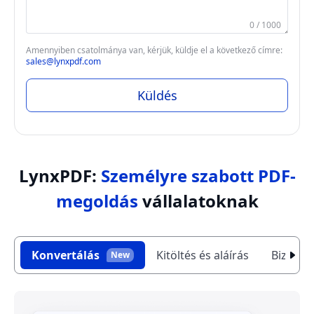
0 / 1000
Amennyiben csatolmánya van, kérjük, küldje el a következő címre:
sales@lynxpdf.com
Küldés
LynxPDF:
Személyre szabott PDF-
megoldás
vállalatoknak
Konvertálás
Kitöltés és aláírás
Biztons
New