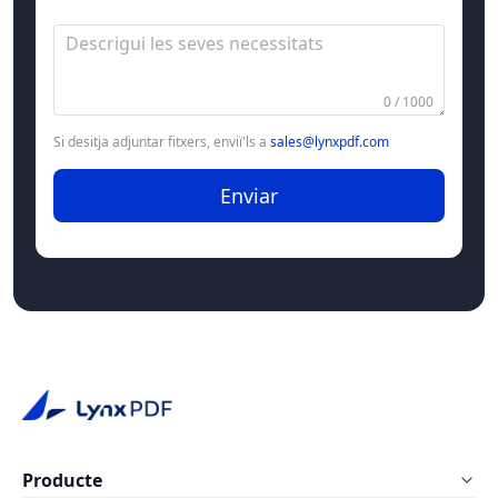
0 / 1000
Si desitja adjuntar fitxers, enviï'ls a
sales@lynxpdf.com
Enviar
Producte