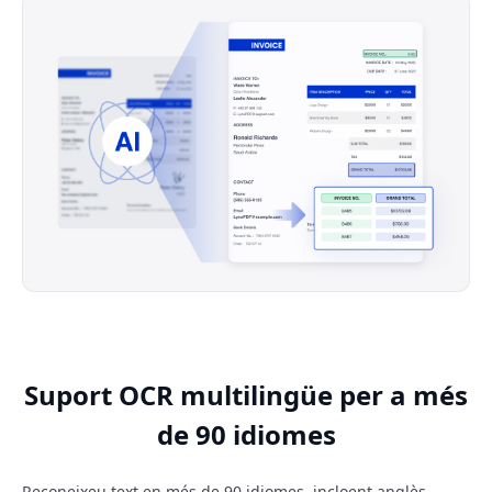
Suport OCR multilingüe per a més
de 90 idiomes
Reconeixeu text en més de 90 idiomes, incloent anglès,