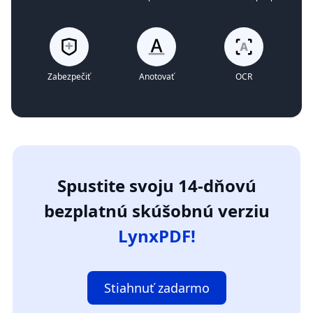
Zabezpečiť
Anotovať
OCR
Spustite svoju 14-dňovú
bezplatnú skúšobnú verziu
LynxPDF!
Stiahnuť zadarmo