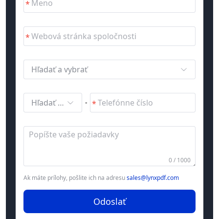
Hľadať a vybrať
Hľadať a vybrať
-
0 / 1000
Ak máte prílohy, pošlite ich na adresu
sales@lynxpdf.com
Odoslať