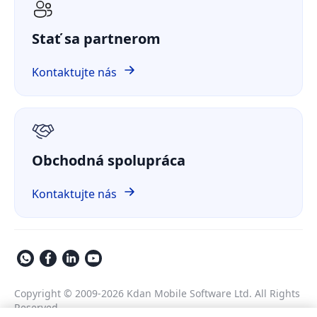
Odborné štúdie
ComPDF AI
Zdravotníctvo
Prípadová štúdia
Stať sa partnerom
ComPDF Cloud
Financie
Porovnať
ComPDF na GitHube
Kontaktujte nás
O nás
GDPR
Obchodná spolupráca
Kontaktujte nás
Copyright © 2009-2026 Kdan Mobile Software Ltd. All Rights
Reserved.