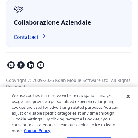
GDPR
Collaborazione Aziendale
Contattaci
Copyright © 2009-2026 Kdan Mobile Software Ltd. All Rights
Reserved.
Informativa sulla Privacy
Termini di Servizio
We use cookies to improve website navigation, analyze
usage, and provide a personalized experience. Targeting
Politica di Sicurezza
Impostazioni Cookie
cookies are used for advertising-related purposes. You can
Powered by ComPDF
adjust or disable specific categories at any time through
"Cookie Settings." By clicking "Accept All Cookies," you
Assistente AI per l'elaborazione dei
consent to all categories. Read our Cookie Policy to learn
LynxPDF V2.0.0
documenti aziendali
more.
Cookie Policy
Aiuta il tuo team a elaborare i documenti in modo più