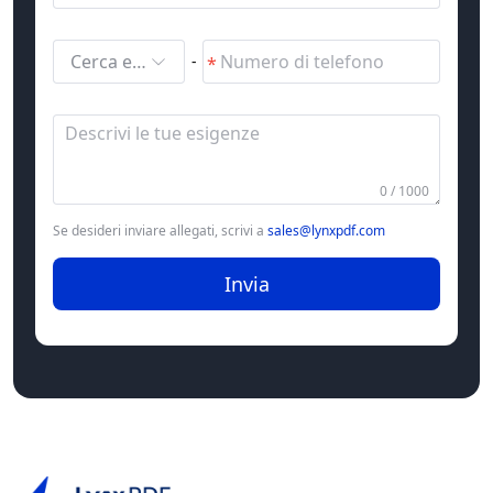
Cerca e seleziona
-
0 / 1000
Se desideri inviare allegati, scrivi a
sales@lynxpdf.com
Invia