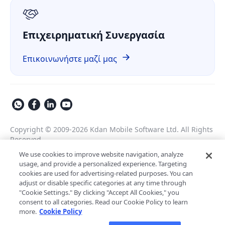
GDPR
Επιχειρηματική Συνεργασία
Επικοινωνήστε μαζί μας
Copyright © 2009-2026 Kdan Mobile Software Ltd. All Rights
Reserved.
Πολιτική Απορρήτου
Όροι Χρήσης
We use cookies to improve website navigation, analyze
usage, and provide a personalized experience. Targeting
Πολιτική Ασφαλείας
Ρυθμίσεις Cookie
cookies are used for advertising-related purposes. You can
Με την υποστήριξη της ComPDF
adjust or disable specific categories at any time through
"Cookie Settings." By clicking "Accept All Cookies," you
Βοηθός AI για εταιρική επεξεργασία
consent to all categories. Read our Cookie Policy to learn
LynxPDF V2.0.0
εγγράφων
more.
Cookie Policy
Βοηθήστε την ομάδα σας να επεξεργάζεται έγγραφα πιο
Ανακαλύψτε το