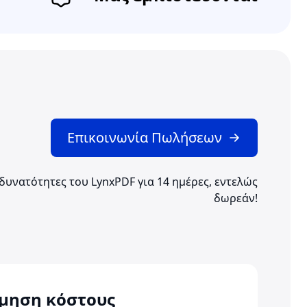
Επικοινωνία Πωλήσεων
δυνατότητες του LynxPDF για 14 ημέρες, εντελώς
δωρεάν!
μηση κόστους