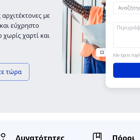
 αρχιτέκτονες με
 και εύχρηστο
 χωρίς χαρτί και
Εάν έχετε τυχ
τε τώρα
Δυνατότητες
Πόροι