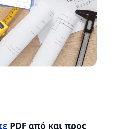
τε
PDF από και προς