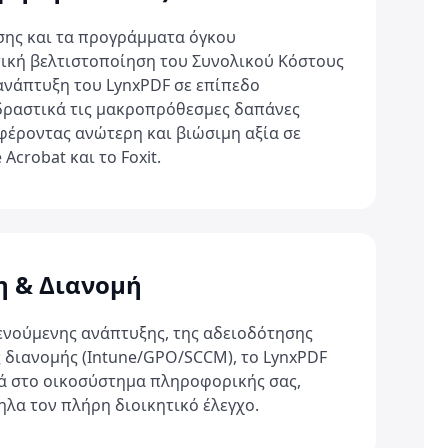
ήσης και τα προγράμματα όγκου
ική βελτιστοποίηση του Συνολικού Κόστους
 ανάπτυξη του LynxPDF σε επίπεδο
δραστικά τις μακροπρόθεσμες δαπάνες
έροντας ανώτερη και βιώσιμη αξία σε
Acrobat και το Foxit.
η & Διανομή
νούμενης ανάπτυξης, της αδειοδότησης
ς διανομής (Intune/GPO/SCCM), το LynxPDF
ά στο οικοσύστημα πληροφορικής σας,
λα τον πλήρη διοικητικό έλεγχο.