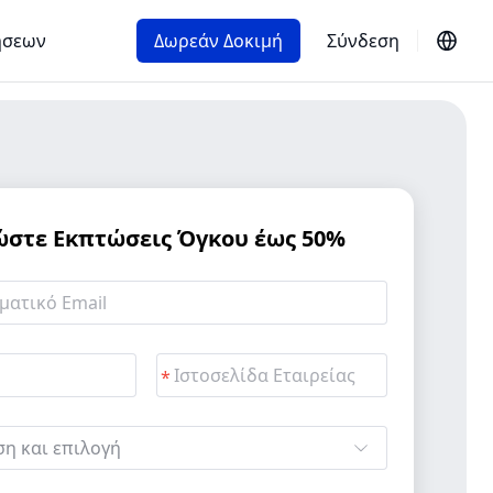
ήσεων
Δωρεάν Δοκιμή
Σύνδεση
ώστε Εκπτώσεις Όγκου έως 50%
η και επιλογή