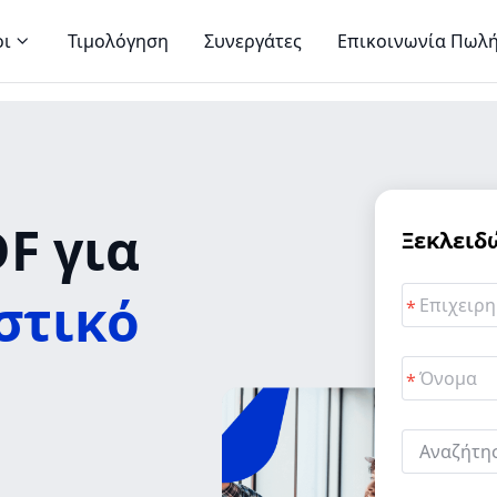
οι
Τιμολόγηση
Συνεργάτες
Επικοινωνία Πωλ
F για
Ξεκλειδ
στικό
Αναζήτησ