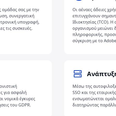
ς ομάδας σας με την
Οι αέναες άδειες χρ
ωση, συνεργατική
επιτυγχάνουν σημαντ
κτρονική υπογραφή,
Ιδιοκτησίας (TCO). Η
ς τις συσκευές.
οργανισμού μειώνει 
πληροφορικής, προσφ
σύγκριση με το Adobe 
Ανάπτυξ
νονιστική
Μέσω της αυτοφιλοξε
ς για ασφαλή
SSO και της εταιρική
αι νομικά έγκυρες
ενσωματώνεται ομαλ
σεις του GDPR.
διατηρώντας παράλλη