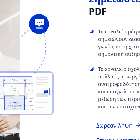
PDF
Τα εργαλεία μέτ
σημειώνουν διασ
γωνίες σε αρχεία
σημαντική αύξησ
Τα εργαλεία σχο
πολλούς συνεργά
ανατροφοδότηση 
και επαγγελματικ
μείωση των περι
και την επιτάχυν
Δωρεάν λήψη