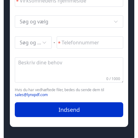
Søg og vælg
Søg og vælg
-
0 / 1000
Hvis du har vedhæftede filer, bedes du sende dem til
sales@lynxpdf.com
Indsend