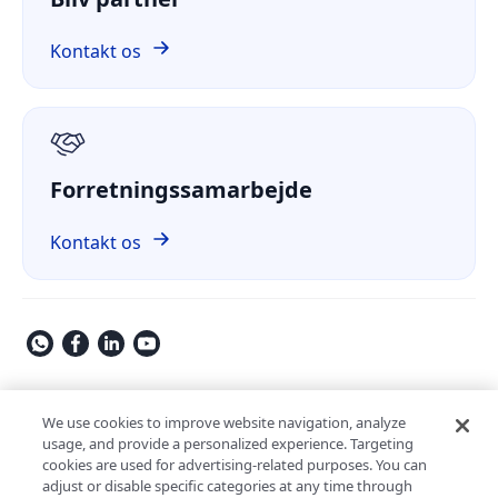
ComPDF Cloud
Finans
Sammenlign
ComPDF på GitHub
Kontakt os
Om os
GDPR
Forretningssamarbejde
Kontakt os
Copyright © 2009-2026 Kdan Mobile Software Ltd. All Rights
Reserved.
We use cookies to improve website navigation, analyze
usage, and provide a personalized experience. Targeting
Privatlivspolitik
Servicevilkår
Sikkerhedspolitik
cookies are used for advertising-related purposes. You can
Cookie-indstillinger
Drevet af ComPDF
adjust or disable specific categories at any time through