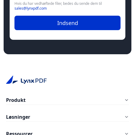
Hvis du har vedhæftede filer, bedes du sende dem til
sales@lynxpdf.com
Indsend
Produkt
LynxPDF Windows
Løsninger
LynxPDF Mac
Uddannelse
Ressourcer