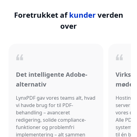
Foretrukket af
kunder
verden
over
Det intelligente Adobe-
Virkso
alternativ
møder 
LynxPDF gav vores teams alt, hvad
Hosting 
vi havde brug for til PDF-
server ga
behandling – avanceret
vores do
redigering, solide compliance-
Alle PDF-f
funktioner og problemfri
system, 
implementering – alt sammen
til én b