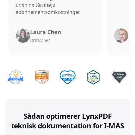
uden de tårnhøje
abonnementsomkostninger.
Laura Chen
Mi
Driftschef
It-
Sådan optimerer LynxPDF
teknisk dokumentation for I-MAS