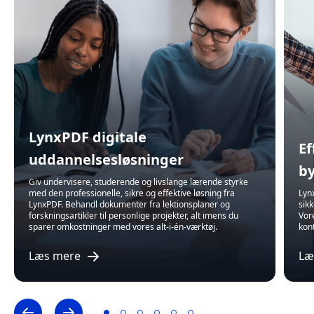
LynxPDF digitale
Ef
uddannelsesløsninger
b
Giv undervisere, studerende og livslange lærende styrke
med den professionelle, sikre og effektive løsning fra
Lyn
LynxPDF. Behandl dokumenter fra lektionsplaner og
sik
forskningsartikler til personlige projekter, alt imens du
Vor
sparer omkostninger med vores alt-i-én-værktøj.
kon
Læs mere
Læ