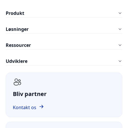
Produkt
LynxPDF Windows
Løsninger
LynxPDF Mac
Uddannelse
Ressourcer
LynxPDF Web
Byggeri og anlæg
FAQ
Administrationskonsol
Udviklere
Produktion
Blogs
Priser
ComPDF SDK
IT-tjenester
Whitepaper
ComPDF AI
Sundhedsvæsen
Casestudie
Bliv partner
ComPDF Cloud
Finans
Sammenlign
ComPDF på GitHub
Kontakt os
Om os
GDPR