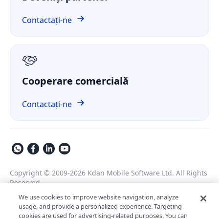
Finanțe
Compară
ComPDF pe GitHub
Contactați-ne
Despre noi
GDPR
Cooperare comercială
Contactați-ne
Copyright © 2009-2026 Kdan Mobile Software Ltd. All Rights
Reserved.
Politica de confidențialitate
Termeni și condiții
We use cookies to improve website navigation, analyze
usage, and provide a personalized experience. Targeting
Politica de securitate
Setări cookie
cookies are used for advertising-related purposes. You can