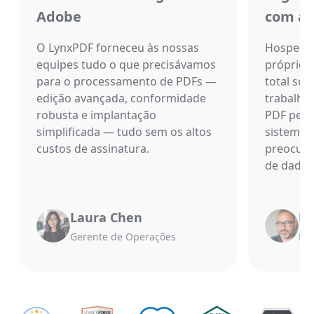
Adobe
com a
O LynxPDF forneceu às nossas
Hospeda
equipes tudo o que precisávamos
próprio 
para o processamento de PDFs —
total sob
edição avançada, conformidade
trabalho
robusta e implantação
PDF perm
simplificada — tudo sem os altos
sistema,
custos de assinatura.
preocupa
de dados
Laura Chen
Mi
Gerente de Operações
Dir