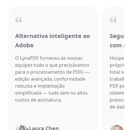
Alternativa inteligente ao
Segura
Adobe
com a
O LynxPDF forneceu às nossas
Hospeda
equipes tudo o que precisávamos
próprio 
para o processamento de PDFs —
total sob
edição avançada, conformidade
trabalho
robusta e implantação
PDF perm
simplificada — tudo sem os altos
sistema,
custos de assinatura.
preocupa
de dados
Laura Chen
Mi