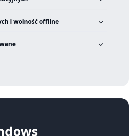
h i wolność offline
owane
indows