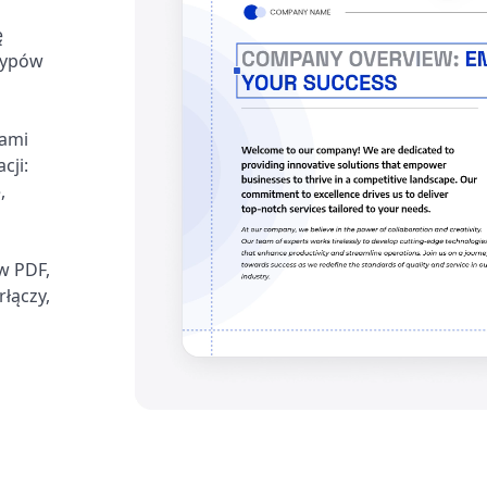
ę
typów
nami
cji:
,
w PDF,
łączy,