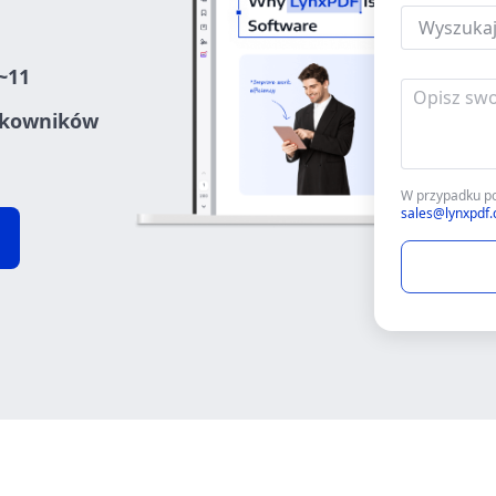
~11
tkowników
W przypadku po
sales@lynxpdf