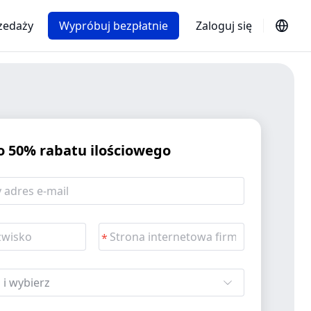
rzedaży
Wypróbuj bezpłatnie
Zaloguj się
o 50% rabatu ilościowego
 i wybierz