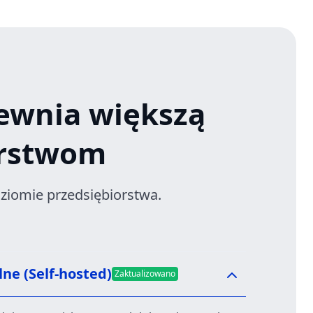
ewnia większą
orstwom
ziomie przedsiębiorstwa.
ne (Self-hosted)
Zaktualizowano