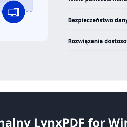
Bezpieczeństwo danyc
Rozwiązania dostos
alny LynxPDF for W