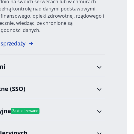
dnio na swoich serwerach lub w chmurach
pełną kontrolę nad danymi podstawowymi.
 finansowego, opieki zdrowotnej, rządowego i
ecznie, wiedząc, że chronione są
zgodności danych.
 sprzedaży
mi
ne (SSO)
yjna
Zaktualizowano
lacyjnych