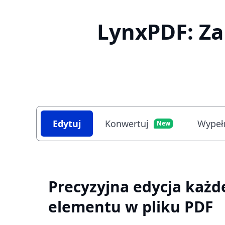
LynxPDF: Za
Edytuj
Konwertuj
Wypełn
New
Precyzyjna edycja każd
elementu w pliku PDF