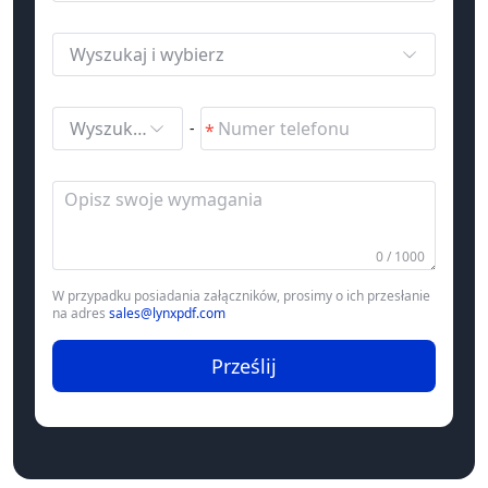
Wyszukaj i wybierz
Wyszukaj i wybierz
-
0 / 1000
W przypadku posiadania załączników, prosimy o ich przesłanie
na adres
sales@lynxpdf.com
Prześlij