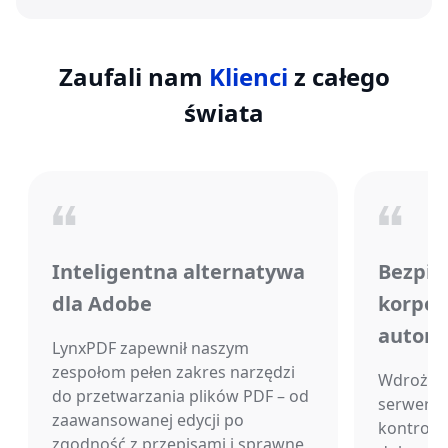
Zaufali nam
Klienci
z całego
świata
Inteligentna alternatywa
Bezpie
dla Adobe
korpor
automa
LynxPDF zapewnił naszym
zespołom pełen zakres narzędzi
Wdrożen
do przetwarzania plików PDF – od
serwerze
zaawansowanej edycji po
kontrolę
zgodność z przepisami i sprawne