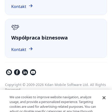
Porównaj
ComPDF na GitHubie
Kontakt
O nas
RODO
Współpraca biznesowa
Kontakt
Copyright © 2009-2026 Kdan Mobile Software Ltd. All Rights
Reserved.
Polityka prywatności
Regulamin świadczenia usług
We use cookies to improve website navigation, analyze
usage, and provide a personalized experience. Targeting
Polityka bezpieczeństwa
Ustawienia plików cookie
cookies are used for advertising-related purposes. You can
Obsługiwane przez ComPDF
adjust or disable specific categories at any time through