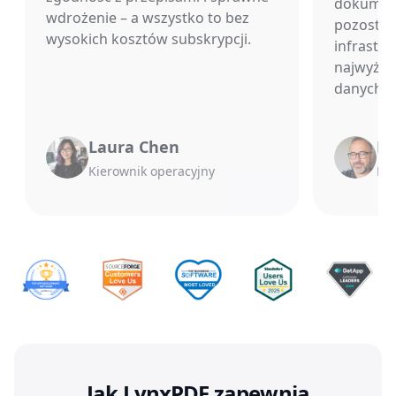
dokument
wdrożenie – a wszystko to bez
pozostaj
wysokich kosztów subskrypcji.
infrastru
najwyższ
danych.
Laura Chen
Mi
Kierownik operacyjny
Dyr
Jak LynxPDF zapewnia