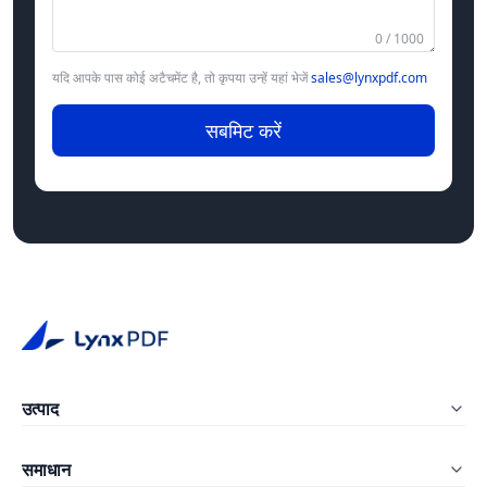
0 / 1000
यदि आपके पास कोई अटैचमेंट है, तो कृपया उन्हें यहां भेजें
sales@lynxpdf.com
सबमिट करें
उत्पाद
LynxPDF Windows
समाधान