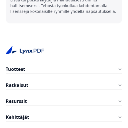
hallitsemiseksi. Tehosta työnkulkua kohdentamalla
lisenssejä kokonaisille ryhmille yhdellä napsautuksella.
Tuotteet
LynxPDF Windows
Ratkaisut
LynxPDF Mac
Koulutus
Resurssit
LynxPDF Web
Rakennusala
UKK
Hallintapaneeli
Kehittäjät
Valmistava teollisuus
Blogit
Hinnoittelu