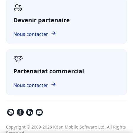
Services informatiques
Livre blanc
ComPDF AI
Santé
Étude de cas
Devenir partenaire
ComPDF Cloud
Finance
Comparer
ComPDF sur GitHub
Nous contacter
À propos
RGPD
Partenariat commercial
Nous contacter
Copyright © 2009-2026 Kdan Mobile Software Ltd. All Rights
Reserved.