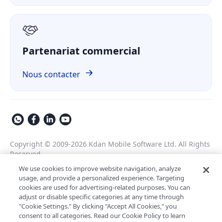
2009
RGPD
Fondation de KDAN.
Partenariat commercial
Nous contacter
Copyright © 2009-2026 Kdan Mobile Software Ltd. All Rights
Reserved.
Politique de confidentialité
Conditions d'utilisation
We use cookies to improve website navigation, analyze
usage, and provide a personalized experience. Targeting
Politique de sécurité
Paramètres des témoins
cookies are used for advertising-related purposes. You can
Propulsé par ComPDF
adjust or disable specific categories at any time through
"Cookie Settings." By clicking "Accept All Cookies," you
Assistant IA pour le traitement des
consent to all categories. Read our Cookie Policy to learn
LynxPDF V2.0.0