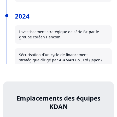
2024
Investissement stratégique de série B+ par le
groupe coréen Hancom.
Sécurisation d'un cycle de financement
stratégique dirigé par APAMAN Co., Ltd (Japon).
2023
Emplacements des équipes
Classée dans le palmarès « Asia-Pacific High-
Growth Companies 500 » du Financial Times.
KDAN
Rang n° 1 à Taïwan dans la catégorie TI et
logiciels.