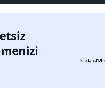
etsiz
menizi
Tüm LynxPDF öz