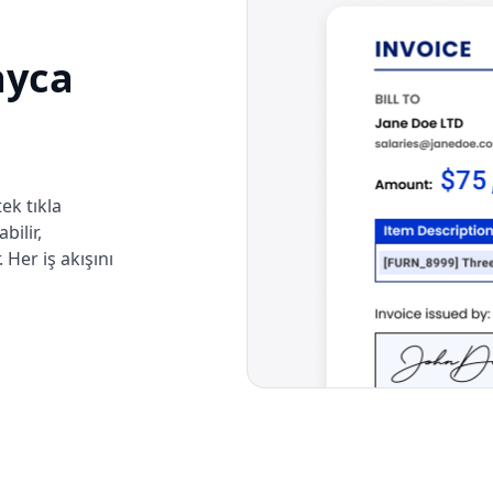
ayca
ek tıkla
bilir,
 Her iş akışını