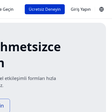
me Geçin
Ücretsiz Deneyin
Giriş Yapın
hmetsizce
n
 etkileşimli formları hızla
z.
in