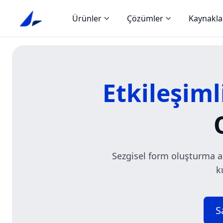
Ürünler
Çözümler
Kaynakla
Etkileşiml
Sezgisel form oluşturma ar
k
S