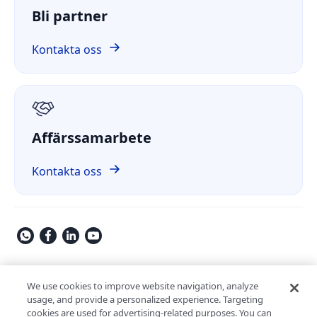
Fallstudie
Bli partner
ComPDF Cloud
Ekonomi och finans
Jämför
ComPDF på GitHub
Kontakta oss
Om oss
GDPR
Affärssamarbete
Kontakta oss
Copyright © 2009-2026 Kdan Mobile Software Ltd. All Rights
Reserved.
We use cookies to improve website navigation, analyze
usage, and provide a personalized experience. Targeting
Integritetspolicy
Användarvillkor
Säkerhetspolicy
cookies are used for advertising-related purposes. You can