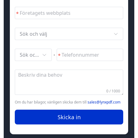
Sök och välj
Sök och välj
-
0 / 1000
Om du har bilagor, vänligen skicka dem till
sales@lynxpdf.com
Skicka in