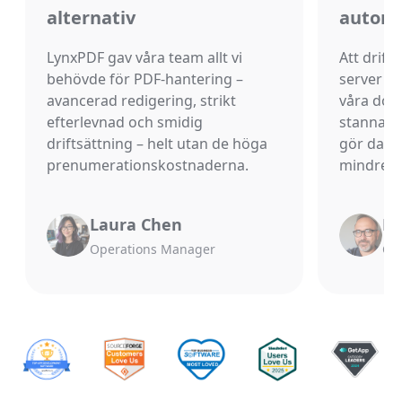
alternativ
automa
LynxPDF gav våra team allt vi
Att drift
behövde för PDF-hantering –
server ga
avancerad redigering, strikt
våra dok
efterlevnad och smidig
stannar i
driftsättning – helt utan de höga
gör datas
prenumerationskostnaderna.
mindre at
Laura Chen
Mi
Operations Manager
Chi