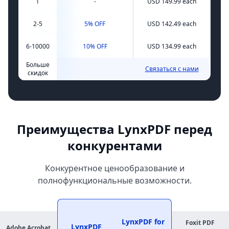
1
-
USD 149.99 each
2-5
5% OFF
USD 142.49 each
USD 
U
6-10000
10% OFF
USD 134.99 each
Больше
Связаться с нами
скидок
Преимущества LynxPDF перед
конкурентами
Конкурентное ценообразование и
полнофункциональные возможности.
LynxPDF for
Foxit PDF
LynxPDF
Adobe Acrobat