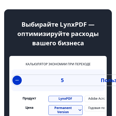
Выбирайте LynxPDF —
оптимизируйте расходы
вашего бизнеса
КАЛЬКУЛЯТОР ЭКОНОМИИ ПРИ ПЕРЕХОДЕ
Поль
Продукт
LynxPDF
Adobe Acrobat Pro
Цена
Permanent
Годовая подписка
Version