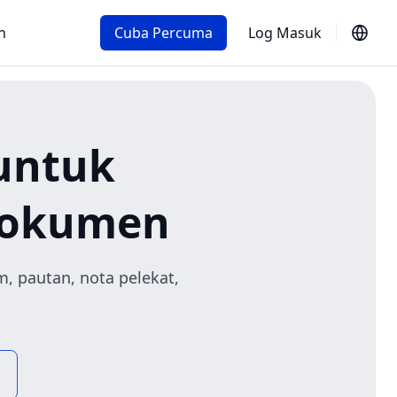
n
Cuba Percuma
Log Masuk
untuk
Dokumen
, pautan, nota pelekat,