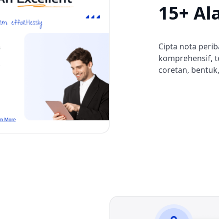
15+ Al
Cipta nota peri
komprehensif, t
coretan, bentuk,