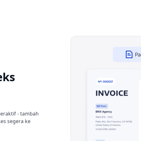
eks
eraktif - tambah
ses segera ke