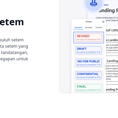
Setem
puluh setem
pta setem yang
 tandatangan,
elegapan untuk