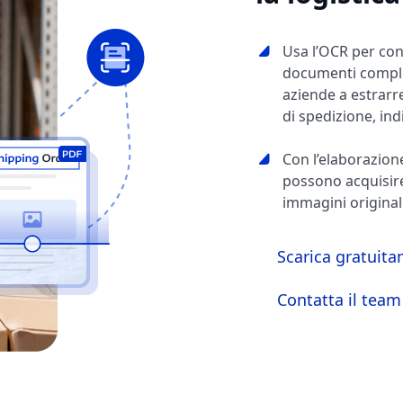
Usa l’OCR per con
documenti complet
aziende a estrar
di spedizione, indi
Con l’elaborazion
possono acquisire
immagini originali
Scarica gratuit
Contatta il tea