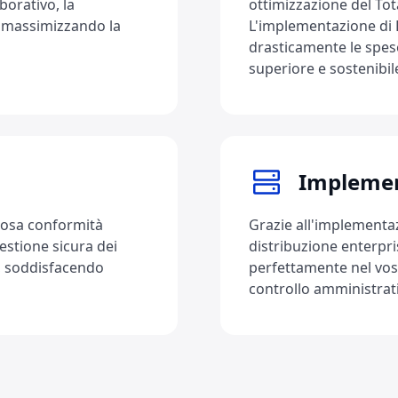
borativo, la
ottimizzazione del To
, massimizzando la
L'implementazione di L
drasticamente le spes
superiore e sostenibil
Implemen
rosa conformità
Grazie all'implementaz
estione sicura dei
distribuzione enterpr
le, soddisfacendo
perfettamente nel vos
controllo amministrat