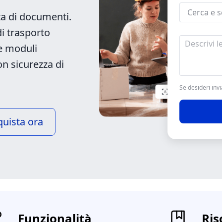
ta di documenti.
i trasporto
re moduli
on sicurezza di
Se desideri invi
uista ora
Funzionalità
Ris