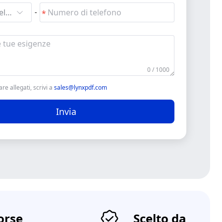
Cerca e seleziona
-
0 / 1000
are allegati, scrivi a
sales@lynxpdf.com
Invia
orse
Scelto da