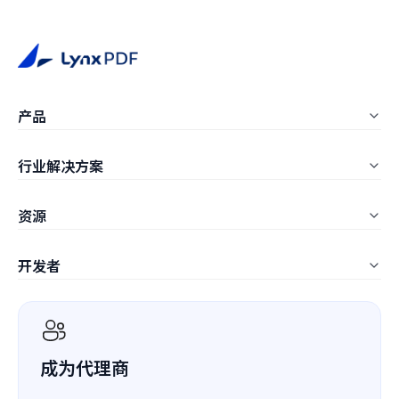
产品
LynxPDF Windows
行业解决方案
LynxPDF Mac
教育
资源
LynxPDF Web
建筑
常见问题
管理控制台
开发者
制造业
文章
定价
ComPDF SDK
IT服务
白皮书
ComPDF AI
医疗保健
客户案例
成为代理商
ComPDF Cloud
金融
竞品对比