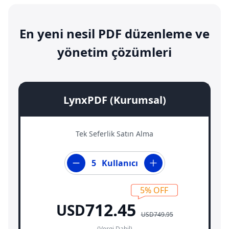
En yeni nesil PDF düzenleme ve
yönetim çözümleri
LynxPDF (Kurumsal)
Tek Seferlik Satın Alma
Kullanıcı
5%
OFF
712.45
USD
USD749.95
(Vergi Dahil)