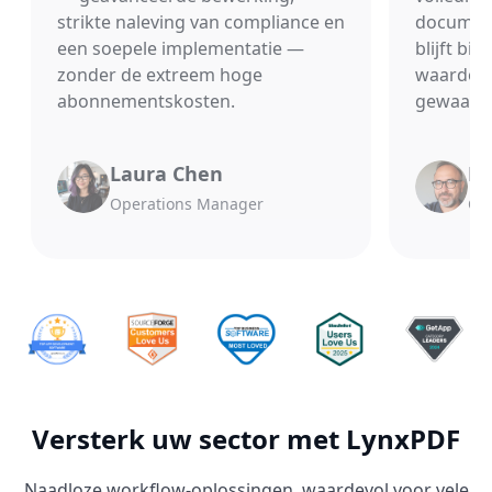
strikte naleving van compliance en
document
een soepele implementatie —
blijft bi
zonder de extreem hoge
waardoor
abonnementskosten.
gewaarbo
Laura Chen
Mi
Operations Manager
Chi
Versterk uw sector met LynxPDF
Naadloze workflow-oplossingen, waardevol voor vele