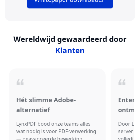
Wereldwijd gewaardeerd door
Klanten
Hét slimme Adobe-
Enterp
alternatief
ontmoe
LynxPDF bood onze teams alles
Door Lyn
wat nodig is voor PDF-verwerking
server t
— geavanceerde bewerking,
volledige