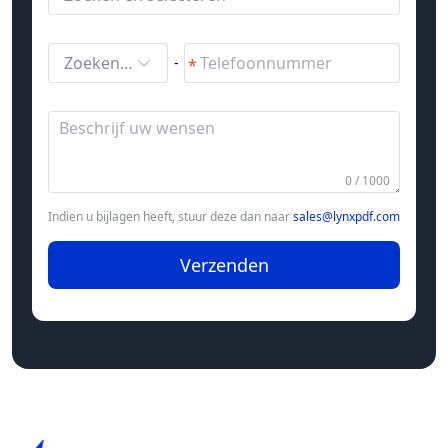
Zoeken en selecteren
-
0 / 1000
Indien u bijlagen heeft, stuur deze dan naar
sales@lynxpdf.com
Verzenden