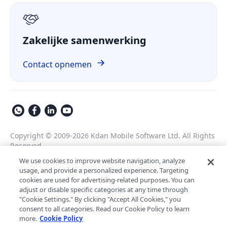
GDPR
Zakelijke samenwerking
Contact opnemen
Copyright © 2009-2026 Kdan Mobile Software Ltd. All Rights
Reserved.
Privacybeleid
Algemene voorwaarden
We use cookies to improve website navigation, analyze
usage, and provide a personalized experience. Targeting
Veiligheidsbeleid
Cookie-instellingen
cookies are used for advertising-related purposes. You can
Mogelijk gemaakt door ComPDF
adjust or disable specific categories at any time through
AI-assistent voor
"Cookie Settings." By clicking "Accept All Cookies," you
documentverwerking in
LynxPDF V2.0.0
consent to all categories. Read our Cookie Policy to learn
ondernemingen
more.
Cookie Policy