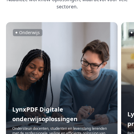
sectoren.
Onderwijs
LynxPDF Digitale
L
onderwijsoplossingen
p
Ondersteun docenten, studenten en levenslang lerenden
met de professionele, veilige en efficiënte oplossing van
Beh