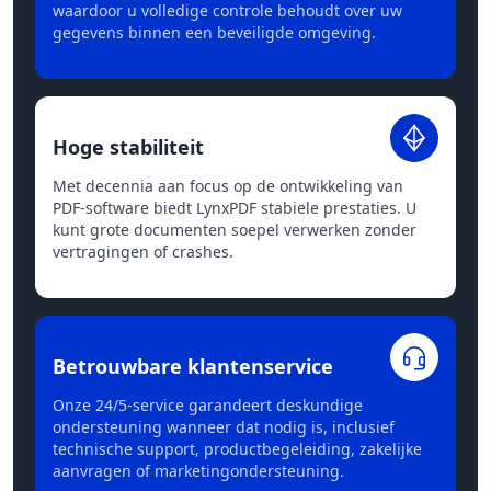
waardoor u volledige controle behoudt over uw
gegevens binnen een beveiligde omgeving.
Hoge stabiliteit
Met decennia aan focus op de ontwikkeling van
PDF-software biedt LynxPDF stabiele prestaties. U
kunt grote documenten soepel verwerken zonder
vertragingen of crashes.
Betrouwbare klantenservice
Onze 24/5-service garandeert deskundige
ondersteuning wanneer dat nodig is, inclusief
technische support, productbegeleiding, zakelijke
aanvragen of marketingondersteuning.