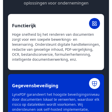
oplossingen voor ondernemingen
Functierijk
Hoge snelheid bij het renderen van documenten
zorgt voor een soepele bewerkings- en
leeservaring. Ondersteunt digitale handtekeningen,
redactie van gevoelige inhoud, PDF-vergelijking,
OCR, bestandsconversie, formulierherkenning,
intelligente documentverwerking, enz.
Gegevensbeveiliging
LynxPDF garandeert het hoogste beveiligingsniveau
door documenten lokaal te verwerken, waardoor elk
risico op datalekken wordt voorkomen. Wij
ondersteunen ook self-hosted implementatie,