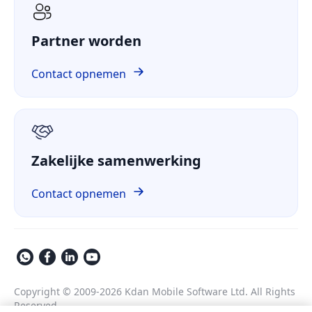
Whitepaper
ComPDF AI
Gezondheidszorg
Casestudy
Partner worden
ComPDF Cloud
Financiële sector
Vergelijken
ComPDF op GitHub
Contact opnemen
Over ons
GDPR
Zakelijke samenwerking
Contact opnemen
Copyright © 2009-2026 Kdan Mobile Software Ltd. All Rights
Reserved.