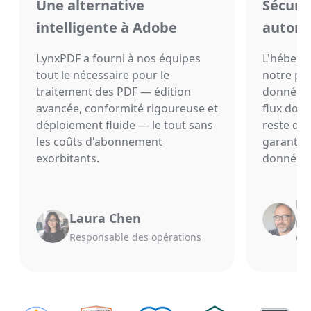
Une alternative
Sécurit
intelligente à Adobe
automa
LynxPDF a fourni à nos équipes
L'héberg
tout le nécessaire pour le
notre pr
traitement des PDF — édition
donné un
avancée, conformité rigoureuse et
flux doc
déploiement fluide — le tout sans
reste da
les coûts d'abonnement
garantis
exorbitants.
données 
Mi
Laura Chen
Dir
Responsable des opérations
d'i