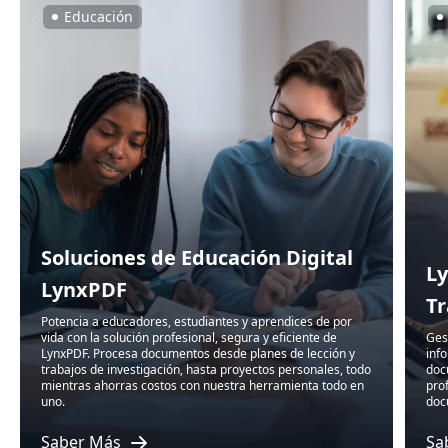
Educación
Soluciones de Educación Digital
Ly
LynxPDF
T
Potencia a educadores, estudiantes y aprendices de por
vida con la solución profesional, segura y eficiente de
Ges
LynxPDF. Procesa documentos desde planes de lección y
inf
trabajos de investigación, hasta proyectos personales, todo
doc
mientras ahorras costos con nuestra herramienta todo en
pro
uno.
doc
Saber Más
Sa