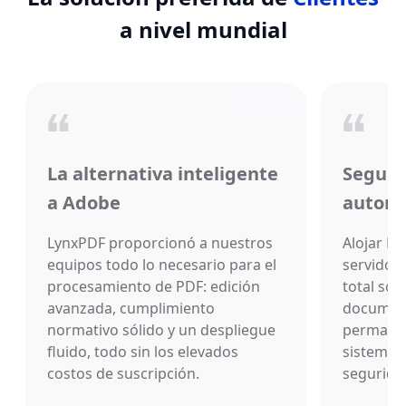
a nivel mundial
La alternativa inteligente
Seguri
a Adobe
automa
LynxPDF proporcionó a nuestros
Alojar L
equipos todo lo necesario para el
servidor
procesamiento de PDF: edición
total sob
avanzada, cumplimiento
document
normativo sólido y un despliegue
permanec
fluido, todo sin los elevados
sistema,
costos de suscripción.
seguridad