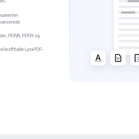
on.
okumenter.
avancerede
eder, PDF/A, PDF/X og
ed kraftfulde LynxPDF-