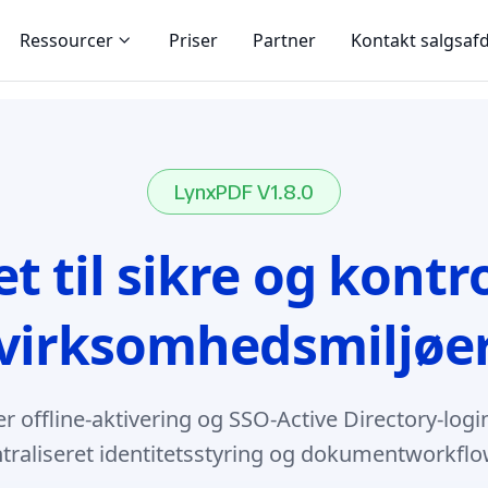
Ressourcer
Priser
Partner
Kontakt salgsaf
LynxPDF V1.8.0
t til sikre og kontr
virksomhedsmiljøe
r offline-aktivering og SSO-Active Directory-login
raliseret identitetsstyring og dokumentworkflow