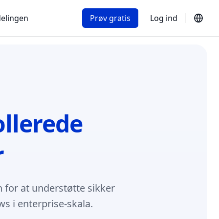
delingen
Prøv gratis
Log ind
ollerede
r
 for at understøtte sikker
s i enterprise-skala.