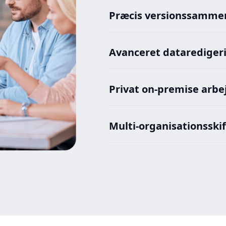
Præcis versionssamme
Avanceret datarediger
Privat on-premise arb
Multi-organisationsskif