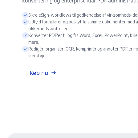
konvertering og enterprise-klar PDF-administrati
Sikre eSign-workflows til godkendelse af virksomheds-d
Udfyld formularer og beskyt følsomme dokumenter med 
sikkerhedskontroller.
Konverter PDF'er til og fra Word, Excel, PowerPoint, bill
mere.
Redigér, organisér, OCR, komprimér og annotér PDF'er m
værktøjer.
Køb nu