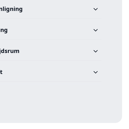
nligning
ing
ejdsrum
t