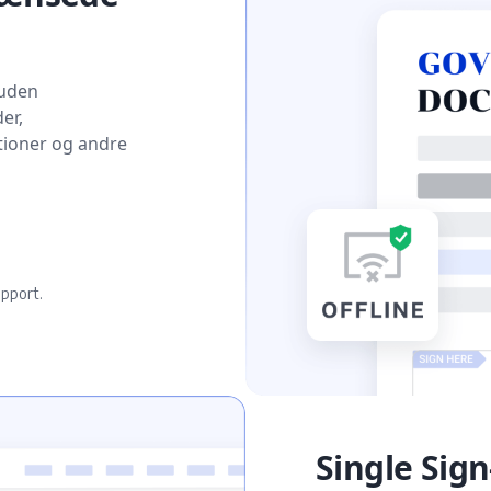
 uden
er,
tioner og andre
upport.
Single Sig