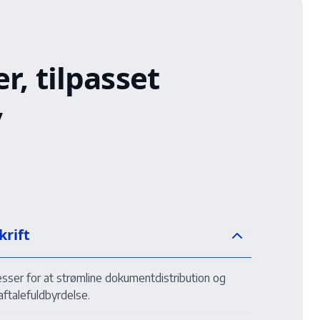
, tilpasset
v
krift
esser for at strømline dokumentdistribution og
aftalefuldbyrdelse.