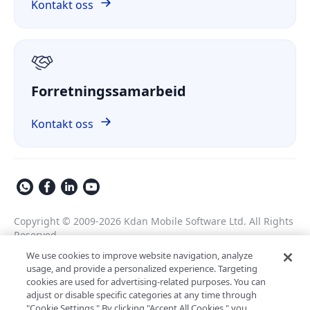
ComPDF på GitHub
Kontakt oss
Om oss
GDPR
Forretningssamarbeid
Kontakt oss
Copyright © 2009-2026 Kdan Mobile Software Ltd. All Rights
Reserved.
Personvernerklæring
Tjenestevilkår
We use cookies to improve website navigation, analyze
usage, and provide a personalized experience. Targeting
Sikkerhetspolicy
Informasjonskapsler
cookies are used for advertising-related purposes. You can
Levert av ComPDF
adjust or disable specific categories at any time through
"Cookie Settings." By clicking "Accept All Cookies," you