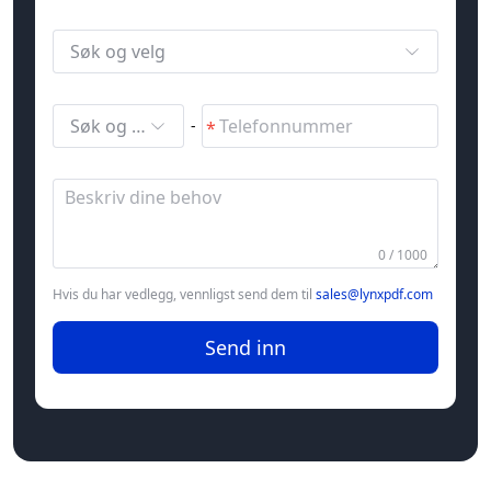
Søk og velg
Søk og velg
-
0 / 1000
Hvis du har vedlegg, vennligst send dem til
sales@lynxpdf.com
Send inn