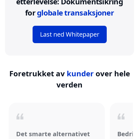
etterlevelse: Dokumentsikring
for
globale transaksjoner
Last ned Whitepaper
Foretrukket av
kunder
over hele
verden
Det smarte alternativet
Bedrif