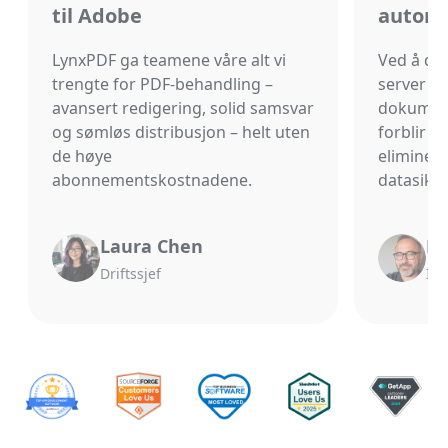
til Adobe
automa
LynxPDF ga teamene våre alt vi
Ved å dr
trengte for PDF-behandling –
server fik
avansert redigering, solid samsvar
dokumentf
og sømløs distribusjon – helt uten
forblir i
de høye
eliminer
abonnementskostnadene.
datasikk
Laura Chen
Mi
Driftssjef
IT-