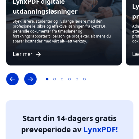
LynxPDF digitale
Ly
utdanningsløsninger
pr
Styrk lærere, studenter og livslange lærere med den
profesjonelle, sikre og effektive løsningen fra LynxPDF.
Adm
Behandle dokumenter fra timeplaner og
ett
forskningsrapporter til personlige prosjekter, alt mens du
prof
sparer kostnader med vårt alt-i-ett verktøy.
dok
Lær mer
Læ
Start din 14-dagers gratis
prøveperiode av
LynxPDF!